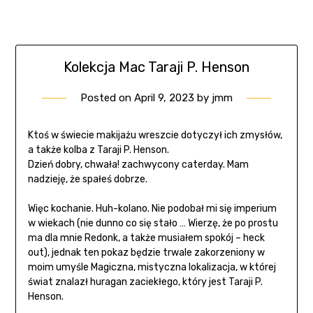
Kolekcja Mac Taraji P. Henson
Posted on
April 9, 2023
by
jmm
Ktoś w świecie makijażu wreszcie dotyczył ich zmysłów,
a także kolba z Taraji P. Henson.
Dzień dobry, chwała! zachwycony caterday. Mam
nadzieję, że spałeś dobrze.
Więc kochanie. Huh-kolano. Nie podobał mi się imperium
w wiekach (nie dunno co się stało … Wierzę, że po prostu
ma dla mnie Redonk, a także musiałem spokój – heck
out), jednak ten pokaz będzie trwale zakorzeniony w
moim umyśle Magiczna, mistyczna lokalizacja, w której
świat znalazł huragan zaciekłego, który jest Taraji P.
Henson.